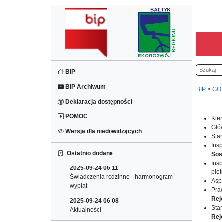
Szukaj
BIP
BIP Archiwum
BIP
>
GO
Deklaracja dostępności
POMOC
Kie
Głó
Wersja dla niedowidzących
Sta
Ins
Ostatnio dodane
Sos
Ins
2025-09-24 06:11
pięt
Świadczenia rodzinne - harmonogram
Aspi
wypłat
Pra
Rej
2025-09-24 06:08
Sta
Aktualności
Rej