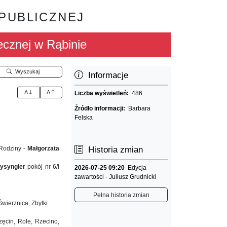
 PUBLICZNEJ
cznej w Rąbinie
Wyszukaj
Informacje
A
A
Liczba wyświetleń:
486
Źródło informacji:
Barbara
Felska
 Rodziny -
Małgorzata
Historia zmian
Bysyngier
pokój nr 6/I
2026-07-25 09:20
Edycja
zawartości - Juliusz Grudnicki
Pełna historia zmian
wierznica, Zbytki
zęcin, Role, Rzecino,