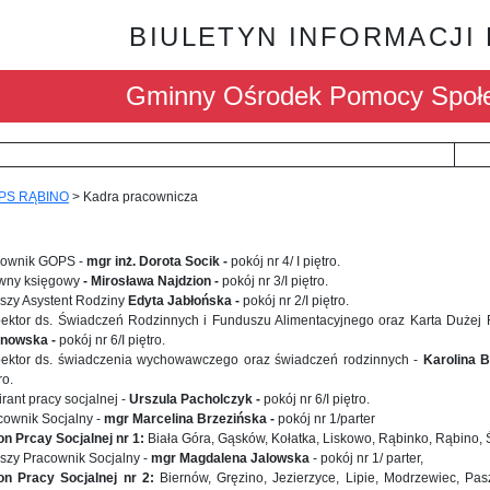
BIULETYN INFORMACJI
Gminny Ośrodek Pomocy Społe
PS RĄBINO
>
Kadra pracownicza
rownik GOPS -
mgr inż. Dorota Socik -
pokój nr 4/ I piętro.
wny księgowy
- Mirosława Najdzion -
pokój nr 3/I piętro.
rszy Asystent Rodziny
Edyta Jabłońska -
pokój nr 2/I piętro.
pektor ds. Świadczeń Rodzinnych i Funduszu Alimentacyjnego oraz Karta Dużej
nowska -
pokój nr 6/I piętro.
pektor ds.
świadczenia wychowawczego oraz świadczeń rodzinnych -
Karolina 
ro.
rant pracy socjalnej -
Urszula Pacholczyk -
pokój nr 6/I piętro.
cownik Socjalny -
mgr Marcelina Brzezińska -
pokój nr 1/parter
on Prcay Socjalnej nr 1:
Biała Góra, Gąsków, Kołatka, Liskowo, Rąbinko, Rąbino, Ś
rszy Pracownik Socjalny -
mgr Magdalena Jalowska
-
pokój nr 1/ parter,
on Pracy Socjalnej nr 2:
Biernów, Gręzino, Jezierzyce, Lipie, Modrzewiec, Pas