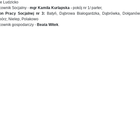
re Ludzicko
cownik Socjalny -
mgr Kamila Kurlapska -
pokój nr 1/ parter,
on Pracy Socjalnej nr 3:
Batyń, Dąbrowa Białogardzka, Dąbrówka, Dołganów,
bórz, Nielep, Polakowo
cownik gospodarczy -
Beata Witek
.