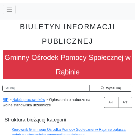
BIULETYN INFORMACJI
PUBLICZNEJ
Gminny Ośrodek Pomocy Społecznej w
Rąbinie
Szukaj
Wyszukaj
BIP
>
Nabór pracowników
>
Ogłoszenia o naborze na
A
A
wolne stanowiska urzędnicze
Struktura bieżącej kategorii
Kierownik Gminnego Ośrodka Pomocy Społecznej w Rąbinie ogłasza
nabór na stanowisko pracownika socjalnego