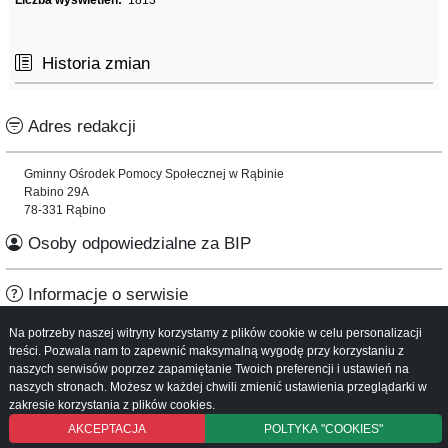
Historia zmian
Adres redakcji
Gminny Ośrodek Pomocy Społecznej w Rąbinie
Rabino 29A
78-331 Rąbino
Osoby odpowiedzialne za BIP
Informacje o serwisie
Na potrzeby naszej witryny korzystamy z plików cookie w celu personalizacji
Mapa serwisu
treści. Pozwala nam to zapewnić maksymalną wygodę przy korzystaniu z
Instrukcja obsługi
naszych serwisów poprzez zapamiętanie Twoich preferencji i ustawień na
naszych stronach. Możesz w każdej chwili zmienić ustawienia przeglądarki w
zakresie korzystania z plików cookies.
AKCEPTACJA
POLTYKA "COOKIES"