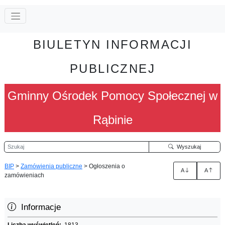
BIULETYN INFORMACJI
PUBLICZNEJ
Gminny Ośrodek Pomocy Społecznej w
Rąbinie
Szukaj
Wyszukaj
BIP
>
Zamówienia publiczne
>
Ogłoszenia o
A
A
zamówieniach
Informacje
Liczba wyświetleń:
1813